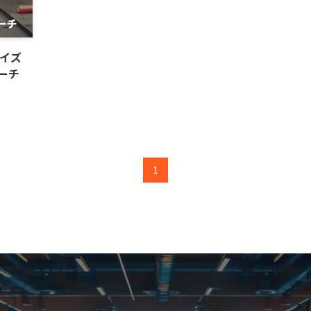
レイズ
ーチ
1